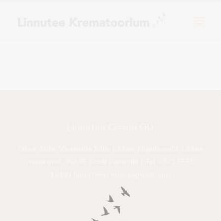
Linnutee Cremo OÜ
Otsa-Aida, Vanaküla küla, Lääne-Nigula vald, Lääne
maakond, 90635 Eesti Vabariik | Tel
+372 5555
1612
|
linnuteecremo@gmail.com