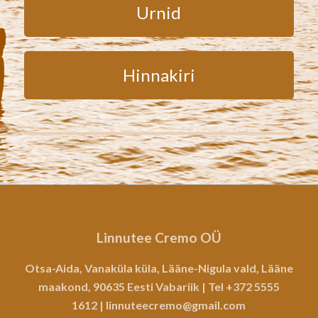
Urnid
Hinnakiri
Linnutee Cremo OÜ
Otsa-Aida, Vanaküla küla, Lääne-Nigula vald, Lääne
maakond, 90635 Eesti Vabariik | Tel
+372 5555
1612
|
linnuteecremo@gmail.com